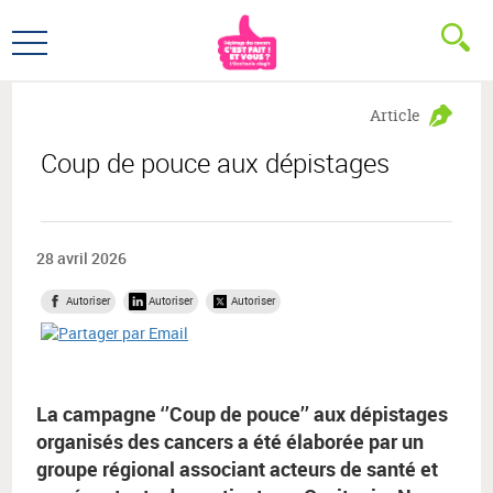
Aller
Aller
au
au
Ouvrir
menu
contenu
le
principal,
menu
Article
principal
Coup de pouce aux dépistages
28 avril 2026
Autoriser
Autoriser
Autoriser
La campagne ‘’Coup de pouce’’ aux dépistages
organisés des cancers a été élaborée par un
groupe régional associant acteurs de santé et